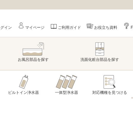
ログイン
マイページ
ご利用ガイド
お役立ち資料
お風呂部品
を探す
洗面
化粧台部品
を探す
ビルトイン浄水器
一体型浄水器
対応機種を
見つける