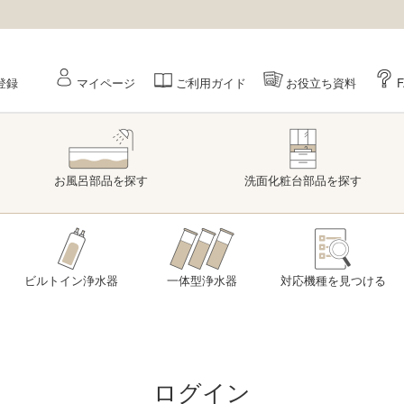
登録
マイページ
ご利用ガイド
お役立ち資料
お風呂部品
を探す
洗面
化粧台部品
を探す
ビルトイン浄水器
一体型浄水器
対応機種を
見つける
ログイン