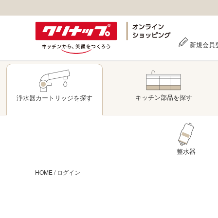
新規会員
キッチン部品
を探す
浄水器
カートリッジ
を探す
整水器
HOME
/
ログイン