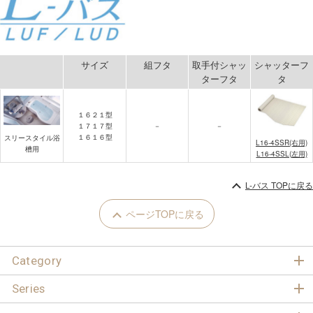
サイズ
組フタ
取手付シャッ
シャッターフ
ターフタ
タ
１６２１型
１７１７型
－
－
１６１６型
スリースタイル浴
L16-4SSR(右用)
槽用
L16-4SSL(左用)
L-バス TOPに戻る
ページTOPに戻る
Category
Series