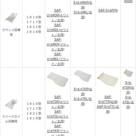
4RSN
S16-4RKR(右
用)
SAP-
SAP-S16RTN
S16-4RKL(左
U16RDR(ホワイ
１６１６型
用)
ト／右用)
１７１７型
SAP-
１６２１型
U16RDL(ホワイ
ラウンジ浴槽
１６１８型
ト／左用)
用
SAP-
U16RKR(ブラッ
ク／右用)
SAP-
U16RKL(ブラッ
ク／左用)
S16-
4TSR(右
S16-4TKR(右
用)
用)
SAP-
SAP-
S16-
S16-4TKL(左
U16TDR(ホワイ
S16TTR(右用)
4TSL(左
１６１６型
用)
ト／右用)
SAP-S16TTL(左
用)
１７１７型
SAP-
用)
１６２１型
U16TDL(ホワイ
スリースタイ
１６１８型
ト／左用)
ル浴槽用
SAP-
U16TKR(ブラッ
ク／右用)