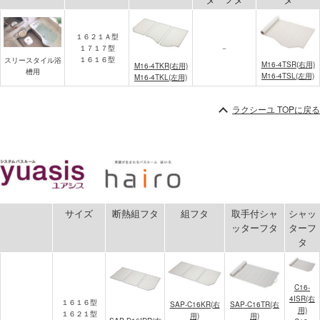
１６２１Ａ型
１７１７型
－
１６１６型
スリースタイル浴
M16-4TSR(右用)
M16-4TKR(右用)
槽用
M16-4TSL(左用)
M16-4TKL(左用)
ラクシーユ TOPに戻る
サイズ
断熱組フタ
組フタ
取手付シャ
シャッ
ッターフタ
ターフ
タ
C16-
4ISR(右
１６１６型
SAP-C16KR(右
SAP-C16TR(右
用)
１６２１型
用)
用)