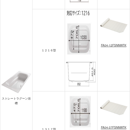
FA04-12FSNNWTK
１２１６型
ストレートラグーン浴
槽
FA04-37FSNNWTK
１３１７型