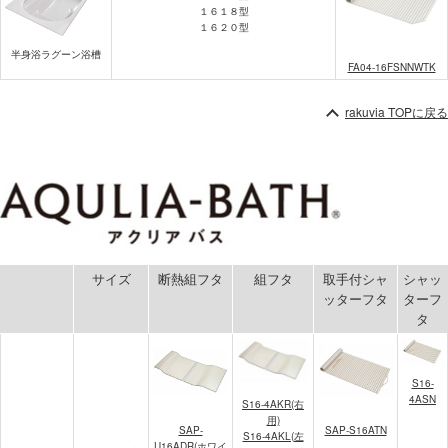
１６１８型
１６２０型
半身浴ラグーン浴槽
FA04-16FSNNWTK
rakuvia TOPに戻る
サイズ
断熱組フタ
組フタ
取手付シャ
シャッ
ッターフタ
ターフ
タ
S16-
4ASN
S16-4AKR(右
用)
SAP-
SAP-S16ATN
S16-4AKL(左
U16ADR(ホワイ