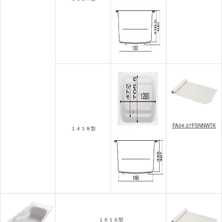
FA04-37FSNNWTK
１４１８型
１６１６型