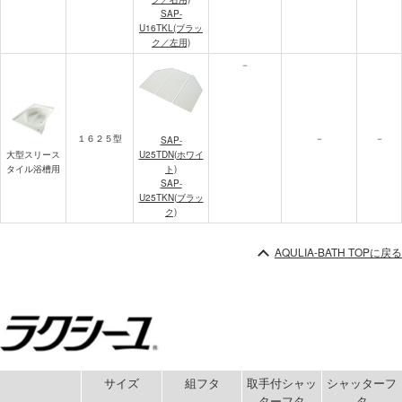
SAP-
U16TKL(ブラッ
ク／左用)
－
１６２５型
－
－
SAP-
U25TDN(ホワイ
大型スリース
ト)
タイル浴槽用
SAP-
U25TKN(ブラッ
ク)
AQULIA-BATH TOPに戻る
サイズ
組フタ
取手付シャッ
シャッターフ
ターフタ
タ