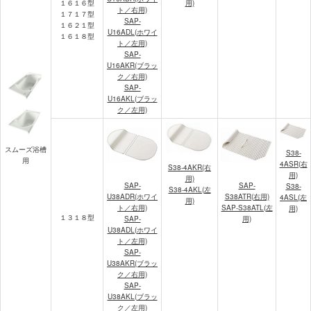
１６１６型
用)
ト／右用)
１７１７型
SAP-
１６２１型
U16ADL(ホワイ
１６１８型
ト／左用)
SAP-
U16AKR(ブラッ
ク／右用)
SAP-
U16AKL(ブラッ
ク／左用)
スムーズ浴槽
S38-
用
4ASR(右
S38-4AKR(右
用)
用)
SAP-
SAP-
S38-
S38-4AKL(左
U38ADR(ホワイ
S38ATR(右用)
4ASL(左
用)
ト／右用)
SAP-S38ATL(左
用)
１３１８型
SAP-
用)
U38ADL(ホワイ
ト／左用)
SAP-
U38AKR(ブラッ
ク／右用)
SAP-
U38AKL(ブラッ
ク／左用)