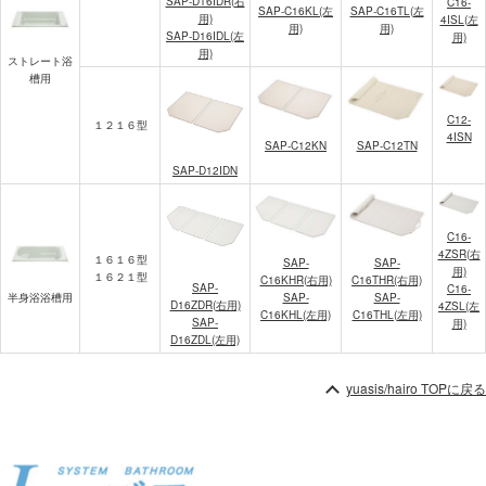
SAP-D16IDR(右
C16-
SAP-C16KL(左
SAP-C16TL(左
用)
4ISL(左
用)
用)
SAP-D16IDL(左
用)
用)
ストレート浴
槽用
C12-
１２１６型
4ISN
SAP-C12KN
SAP-C12TN
SAP-D12IDN
C16-
4ZSR(右
１６１６型
SAP-
SAP-
用)
１６２１型
C16KHR(右用)
C16THR(右用)
SAP-
C16-
半身浴浴槽用
SAP-
SAP-
D16ZDR(右用)
4ZSL(左
C16KHL(左用)
C16THL(左用)
SAP-
用)
D16ZDL(左用)
yuasis/hairo TOPに戻る