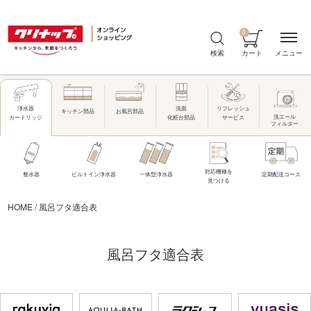
0
メニュー
検索
カート
洗面
リフレッシュ
浄水器
キッチン部品
お風呂部品
洗エール
化粧台部品
サービス
カートリッジ
フィルター
対応機種を
整水器
ビルトイン浄水器
一体型浄水器
定期配送コース
見つける
HOME
/
風呂フタ適合表
風呂フタ適合表