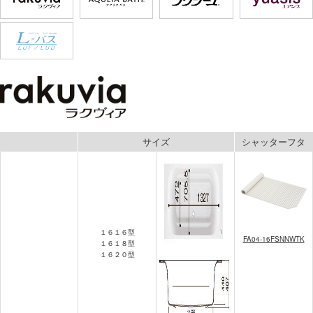
サイズ
シャッターフタ
１６１６型
FA04-16FSNNWTK
１６１８型
１６２０型