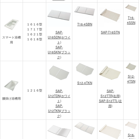
T16-
4SSN
１６１６型
T16-4SBN
１７１７型
SAP-
SAP-T16STN
１６２１型
U16SDN(ホワイ
スマート浴槽
１６１８型
ト)
用
SAP-
U16SKN(ブラッ
ク)
S12-
4TSN
S12-4TKN
１２１６型
SAP-
SAP-
U12TDN(ホワイ
S12TTR(右用)
腰掛け浴槽用
ト)
SAP-S12TTL(左
SAP-
用)
U12TKN(ブラッ
ク)
S16-