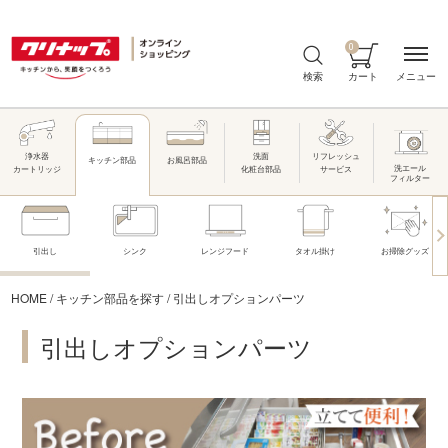
0
メニュー
検索
カート
浄水器
洗面
リフレッシュ
お風呂部品
キッチン部品
洗エール
カートリッジ
化粧台部品
サービス
フィルター
引出し
シンク
レンジフード
タオル掛け
お掃除グッズ
HOME
/
キッチン部品を探す
/
引出しオプションパーツ
引出しオプションパーツ