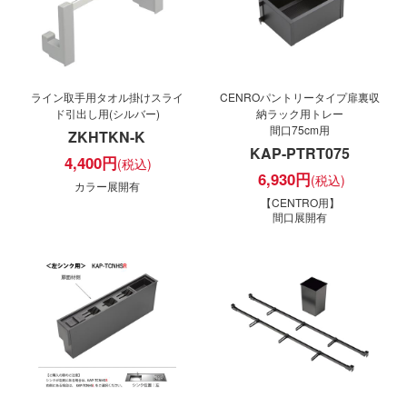
ライン取手用タオル掛けスライ
CENROパントリータイプ扉裏収
ド引出し用(シルバー)
納ラック用トレー
間口75cm用
ZKHTKN-K
KAP-PTRT075
4,400
円
6,930
円
カラー展開有
【CENTRO用】
間口展開有