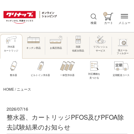
0
メニュー
検索
カート
洗面
リフレッシュ
浄水器
キッチン部品
お風呂部品
洗エール
化粧台部品
サービス
カートリッジ
フィルター
対応機種を
整水器
ビルトイン浄水器
一体型浄水器
定期配送コース
見つける
HOME
/
ニュース
2026/07/16
整水器、カートリッジPFOS及びPFOA除
去試験結果のお知らせ