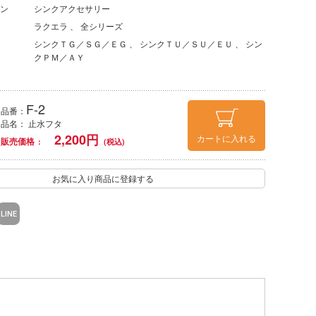
ン
シンクアクセサリー
ラクエラ
全シリーズ
シンクＴＧ／ＳＧ／ＥＧ
シンクＴＵ／ＳＵ／ＥＵ
シン
クＰＭ／ＡＹ
F-2
品番：
品名： 止水フタ
2,200
円
カートに入れる
販売価格
お気に入り商品に登録する
LINE