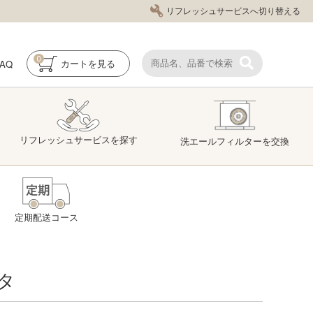
リフレッシュサービスへ切り替える
0
FAQ
カート
を見る
リフレッシュ
サービス
を探す
洗エール
フィルター
を交換
定期配送コース
タ