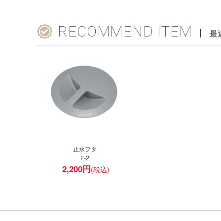
RECOMMEND ITEM
最
止水フタ
F-2
2,200
円