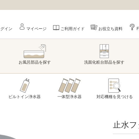
ログイン
マイページ
ご利用ガイド
お役立ち資料
お風呂部品
を探す
洗面
化粧台部品
を探す
ビルトイン浄水器
一体型浄水器
対応機種を
見つける
止水フ