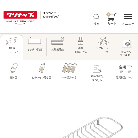
0
メニュー
検索
カート
洗面
リフレッシュ
浄水器
キッチン部品
お風呂部品
洗エール
化粧台部品
サービス
カートリッジ
フィルター
対応機種を
整水器
ビルトイン浄水器
一体型浄水器
定期配送コース
見つける