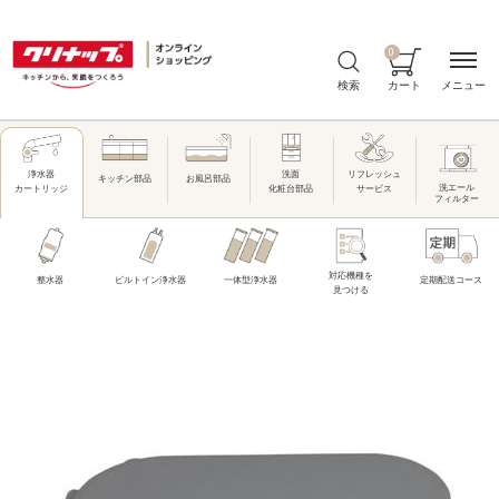
0
メニュー
検索
カート
洗面
リフレッシュ
浄水器
キッチン部品
お風呂部品
洗エール
化粧台部品
サービス
カートリッジ
フィルター
対応機種を
整水器
ビルトイン浄水器
一体型浄水器
定期配送コース
見つける