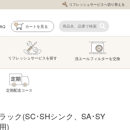
リフレッシュサービスへ切り替える
0
FAQ
カート
を見る
リフレッシュ
サービス
を探す
洗エール
フィルター
を交換
定期配送コース
ラック(SC･SHシンク、SA･SY
用)