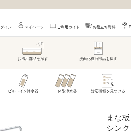
ログイン
マイページ
ご利用ガイド
お役立ち資料
お風呂部品
を探す
洗面
化粧台部品
を探す
ビルトイン浄水器
一体型浄水器
対応機種を
見つける
まな板
シンク