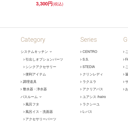
3,300
円
Category
Series
G
システムキッチン
CENTRO
引出しオプションパーツ
S.S.
F
シンクアクセサリー
STEDIA
便利アイテム
クリンレディ
調理道具
ラクエラ
整水器・浄水器
アクリアバス
バスルーム
ユアシス /hairo
風呂フタ
ラクシーユ
風呂イス・洗面器
L-バス
アクセサリーパーツ