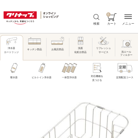
0
メニュー
検索
カート
洗面
リフレッシュ
浄水器
キッチン部品
お風呂部品
洗エール
化粧台部品
サービス
カートリッジ
フィルター
対応機種を
整水器
ビルトイン浄水器
一体型浄水器
定期配送コース
見つける