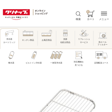
0
メニュー
検索
カート
洗面
リフレッシュ
浄水器
キッチン部品
お風呂部品
洗エール
化粧台部品
サービス
カートリッジ
フィルター
対応機種を
整水器
ビルトイン浄水器
一体型浄水器
定期配送コース
見つける