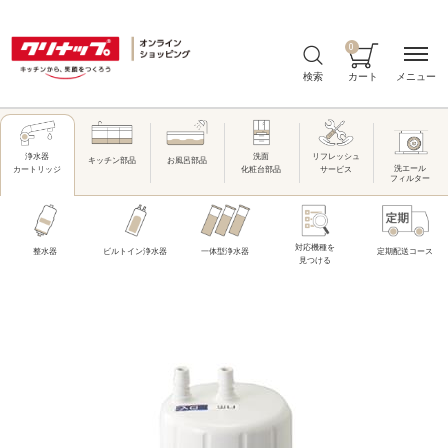
0
メニュー
検索
カート
洗面
リフレッシュ
浄水器
キッチン部品
お風呂部品
洗エール
化粧台部品
サービス
カートリッジ
フィルター
対応機種を
整水器
ビルトイン浄水器
一体型浄水器
定期配送コース
見つける