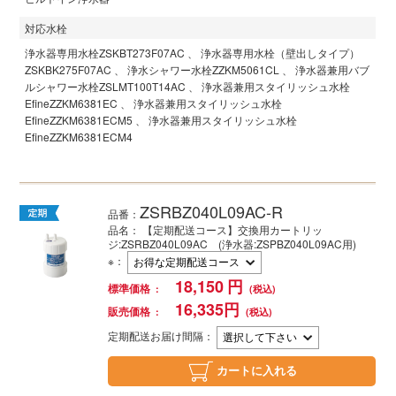
対応水栓
浄水器専用水栓
ZSKBT273F07AC
浄水器専用水栓（壁出しタイプ）
ZSKBK275F07AC
浄水シャワー水栓
ZZKM5061CL
浄水器兼用バブ
ルシャワー水栓
ZSLMT100T14AC
浄水器兼用スタイリッシュ水栓
Efine
ZZKM6381EC
浄水器兼用スタイリッシュ水栓
Efine
ZZKM6381ECM5
浄水器兼用スタイリッシュ水栓
Efine
ZZKM6381ECM4
ZSRBZ040L09AC-R
品番：
品名： 【定期配送コース】交換用カートリッ
ジ:ZSRBZ040L09AC (浄水器:ZSPBZ040L09AC用)
※
：
18,150
円
標準価格
16,335
円
販売価格
定期配送お届け間隔：
カートに入れる