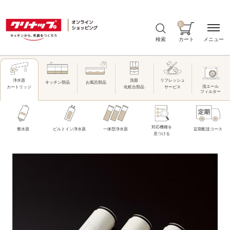
0
メニュー
検索
カート
洗面
リフレッシュ
浄水器
キッチン部品
お風呂部品
洗エール
化粧台部品
サービス
カートリッジ
フィルター
対応機種を
整水器
ビルトイン浄水器
一体型浄水器
定期配送コース
見つける