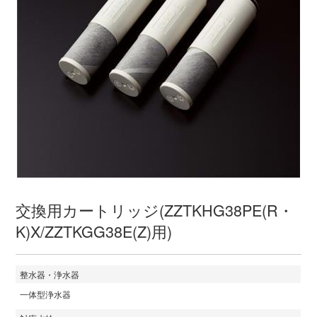
交換用カートリッジ(ZZTKHG38PE(R・
K)X/ZZTKGG38E(Z)用)
整水器・浄水器
一体型浄水器