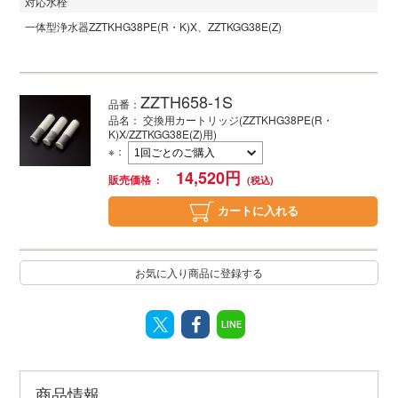
対応水栓
一体型浄水器
ZZTKHG38PE(R・K)X、ZZTKGG38E(Z)
ZZTH658-1S
品番：
品名： 交換用カートリッジ(ZZTKHG38PE(R・
K)X/ZZTKGG38E(Z)用)
※
：
14,520
円
販売価格
カートに入れる
お気に入り商品に登録する
LINE
商品情報