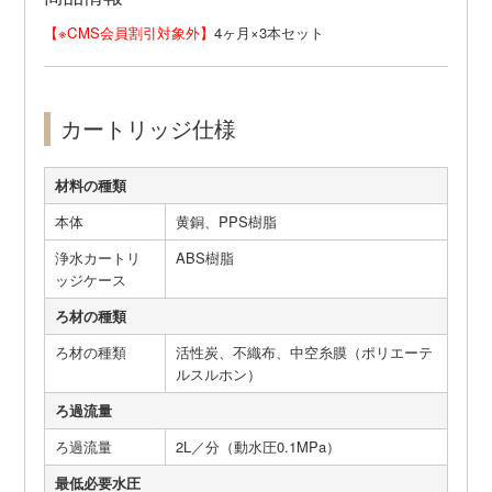
【※CMS会員割引対象外】
4ヶ月×3本セット
カートリッジ仕様
材料の種類
本体
黄銅、PPS樹脂
浄水カートリ
ABS樹脂
ッジケース
ろ材の種類
ろ材の種類
活性炭、不織布、中空糸膜（ポリエーテ
ルスルホン）
ろ過流量
ろ過流量
2L／分（動水圧0.1MPa）
最低必要水圧