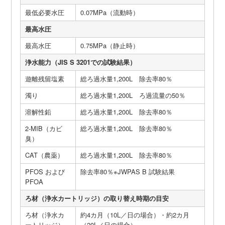
最低必要水圧
0.07MPa（流動時）
最高水圧
最高水圧
0.75MPa（静止時）
浄水能力（JIS S 3201での試験結果）
遊離残留塩素
総ろ過水量1,200L 除去率80％
濁り
総ろ過水量1,200L ろ過流量の50％
溶解性鉛
総ろ過水量1,200L 除去率80％
2-MIB（カビ
総ろ過水量1,200L 除去率80％
臭）
CAT（農薬）
総ろ過水量1,200L 除去率80％
PFOS および
除去率80％※JWPAS B 試験結果
PFOA
ろ材（浄水カートリッジ）の取り替え時期の目安
ろ材（浄水カ
約4カ月（10L／日の場合）・約2カ月
ートリッジ）
（20L／日の場合）