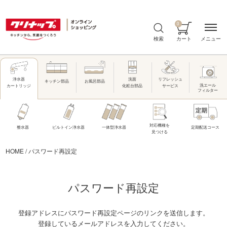
0
メニュー
検索
カート
洗面
リフレッシュ
浄水器
キッチン部品
お風呂部品
洗エール
化粧台部品
サービス
カートリッジ
フィルター
対応機種を
整水器
ビルトイン浄水器
一体型浄水器
定期配送コース
見つける
HOME
/
パスワード再設定
パスワード再設定
登録アドレスにパスワード再設定ページのリンクを送信します。
登録しているメールアドレスを入力してください。