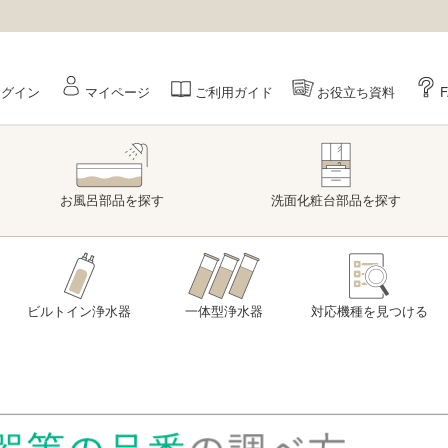
ログイン
マイページ
ご利用ガイド
お役立ち資料
お風呂部品
を探す
洗面
化粧台部品
を探す
ビルトイン浄水器
一体型浄水器
対応機種を
見つける