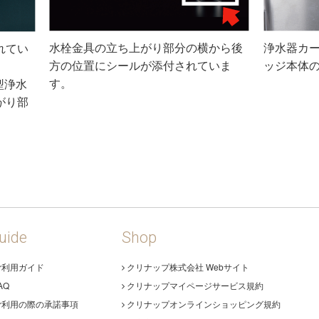
水栓金具の立ち上がり部分の横から後
浄水器カ
れてい
方の位置にシールが添付されていま
ッジ本体
す。
型浄水
がり部
uide
Shop
ご利用ガイド
クリナップ株式会社 Webサイト
AQ
クリナップマイページサービス規約
ご利用の際の承諾事項
クリナップオンラインショッピング規約