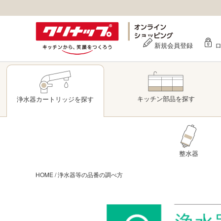
新規会員登録
キッチン部品
を探す
浄水器
カートリッジ
を探す
整水器
HOME
/
浄水器等の品番の調べ方