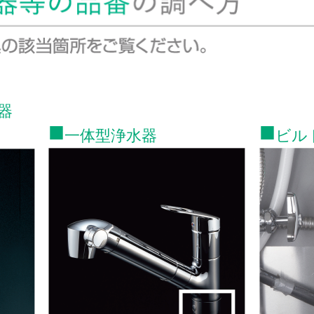
器
■
■
一体型浄水器
ビル