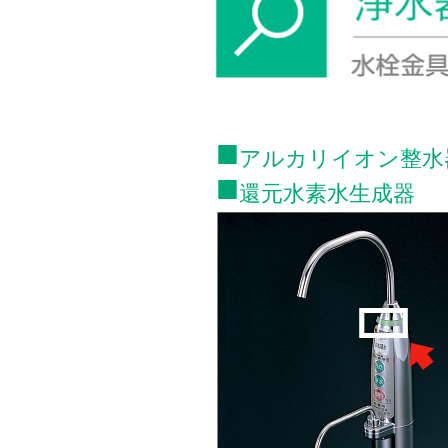
■
アルカリイオン整水
■
還元水素水生成器