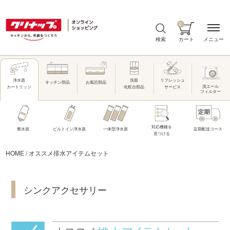
0
メニュー
検索
カート
洗面
リフレッシュ
浄水器
キッチン部品
お風呂部品
洗エール
化粧台部品
サービス
カートリッジ
フィルター
対応機種を
整水器
ビルトイン浄水器
一体型浄水器
定期配送コース
見つける
HOME
/
オススメ排水アイテムセット
シンクアクセサリー