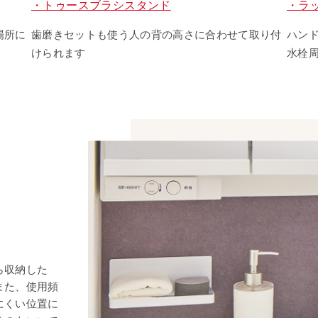
・トゥースブラシスタンド
・ラ
場所に
歯磨きセットも使う人の背の高さに合わせて取り付
ハン
けられます
水栓
ら収納した
また、使用頻
にくい位置に