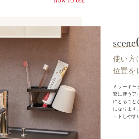
HOW TO USE
scene
使い方
位置を
ミラーキャ
繁に使うア
にとること
になります
ートしやす