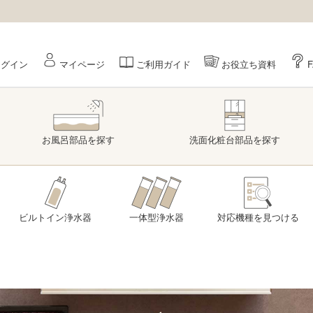
ログイン
マイページ
ご利用ガイド
お役立ち資料
お風呂部品
を探す
洗面
化粧台部品
を探す
ビルトイン浄水器
一体型浄水器
対応機種を
見つける