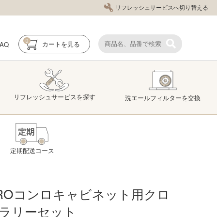
リフレッシュサービスへ切り替える
0
FAQ
カート
を見る
リフレッシュ
サービス
を探す
洗エール
フィルター
を交換
定期配送コース
TROコンロキャビネット用クロ
ラリーセット