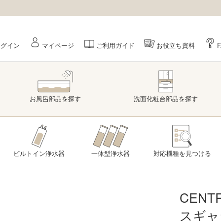
ログイン
マイページ
ご利用ガイド
お役立ち資料
お風呂部品
を探す
洗面
化粧台部品
を探す
ビルトイン浄水器
一体型浄水器
対応機種を
見つける
CEN
スギャ