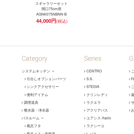
スギャラリーセット
間口75cm用
AGNK075NBNN-B
44,000
円
Category
Series
G
システムキッチン
CENTRO
引出しオプションパーツ
S.S.
F
シンクアクセサリー
STEDIA
便利アイテム
クリンレディ
調理道具
ラクエラ
整水器・浄水器
アクリアバス
バスルーム
ユアシス /hairo
風呂フタ
ラクシーユ
風呂イス・洗面器
L-バス