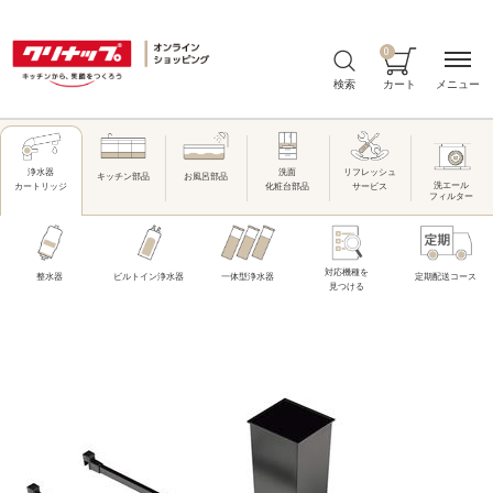
0
メニュー
検索
カート
洗面
リフレッシュ
浄水器
キッチン部品
お風呂部品
洗エール
化粧台部品
サービス
カートリッジ
フィルター
対応機種を
整水器
ビルトイン浄水器
一体型浄水器
定期配送コース
見つける