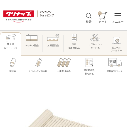
0
メニュー
検索
カート
洗面
リフレッシュ
浄水器
キッチン部品
お風呂部品
洗エール
化粧台部品
サービス
カートリッジ
フィルター
対応機種を
整水器
ビルトイン浄水器
一体型浄水器
定期配送コース
見つける