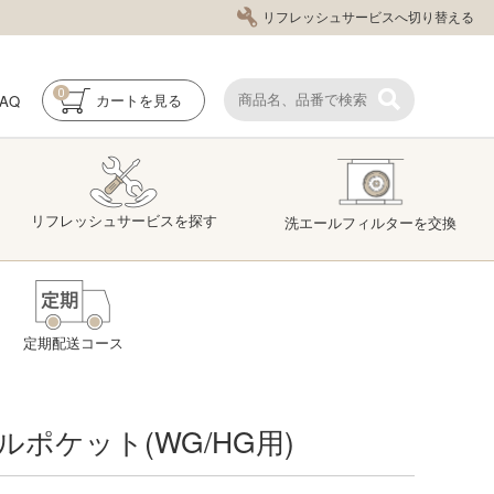
リフレッシュサービスへ切り替える
0
FAQ
カート
を見る
リフレッシュ
サービス
を探す
洗エール
フィルター
を交換
定期配送コース
ルポケット(WG/HG用)