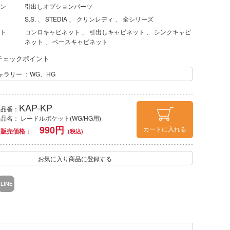
ン
引出しオプションパーツ
S.S.
STEDIA
クリンレディ
全シリーズ
ト
コンロキャビネット
引出しキャビネット
シンクキャビ
ネット
ベースキャビネット
チェックポイント
ラリー ：WG、HG
KAP-KP
品番：
品名： レードルポケット(WG/HG用)
990
円
カートに入れる
販売価格
お気に入り商品に登録する
LINE