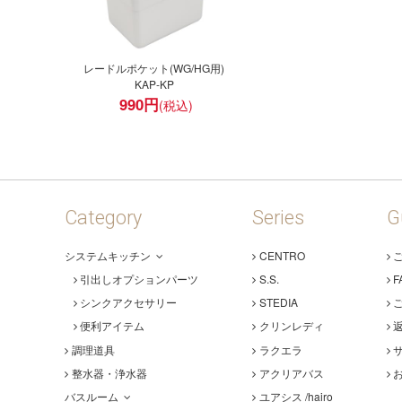
レードルポケット(WG/HG用)
KAP-KP
990
円
Category
Series
G
システムキッチン
CENTRO
引出しオプションパーツ
S.S.
F
シンクアクセサリー
STEDIA
便利アイテム
クリンレディ
調理道具
ラクエラ
整水器・浄水器
アクリアバス
バスルーム
ユアシス /hairo