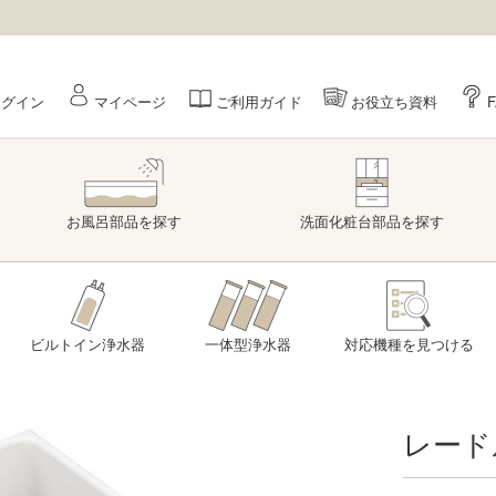
ログイン
マイページ
ご利用ガイド
お役立ち資料
お風呂部品
を探す
洗面
化粧台部品
を探す
ビルトイン浄水器
一体型浄水器
対応機種を
見つける
レード