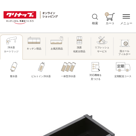
0
メニュー
検索
カート
洗面
リフレッシュ
浄水器
キッチン部品
お風呂部品
洗エール
化粧台部品
サービス
カートリッジ
フィルター
対応機種を
整水器
ビルトイン浄水器
一体型浄水器
定期配送コース
見つける