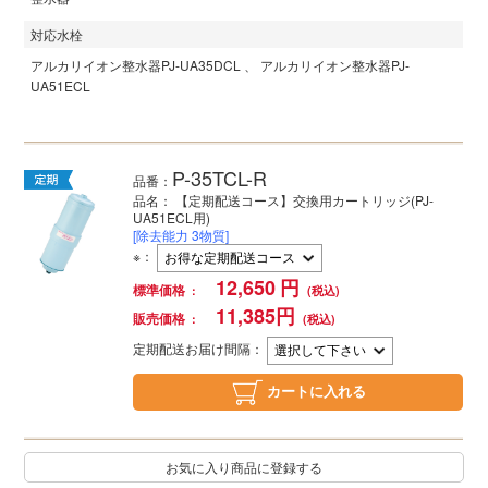
対応水栓
アルカリイオン整水器
PJ-UA35DCL
アルカリイオン整水器
PJ-
UA51ECL
P-35TCL-R
品番：
品名： 【定期配送コース】交換用カートリッジ(PJ-
UA51ECL用)
[除去能力 3物質]
※
：
12,650
円
標準価格
11,385
円
販売価格
定期配送お届け間隔：
カートに入れる
お気に入り商品に登録する