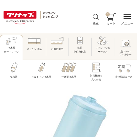
0
メニュー
検索
カート
洗面
リフレッシュ
浄水器
キッチン部品
お風呂部品
洗エール
化粧台部品
サービス
カートリッジ
フィルター
対応機種を
整水器
ビルトイン浄水器
一体型浄水器
定期配送コース
見つける