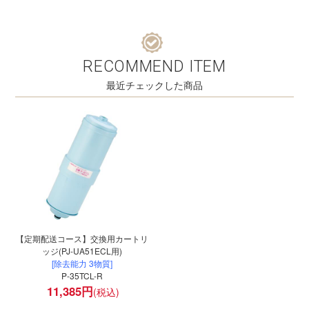
RECOMMEND ITEM
最近チェックした商品
【定期配送コース】交換用カートリ
ッジ(PJ-UA51ECL用)
[除去能力 3物質]
P-35TCL-R
11,385
円