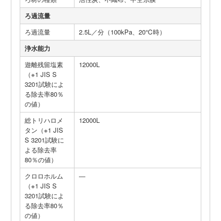
ろ過流量
ろ過流量
2.5L／分（100kPa、20℃時）
浄水能力
遊離残留塩素
12000L
（※1 JIS S
3201試験によ
る除去率80％
の値）
総トリハロメ
12000L
タン（※1 JIS
S 3201試験に
よる除去率
80％の値）
クロロホルム
―
（※1 JIS S
3201試験によ
る除去率80％
の値）