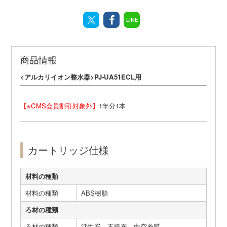
LINE
商品情報
<アルカリイオン整水器>PJ-UA51ECL用
【※CMS会員割引対象外】
1年分1本
カートリッジ仕様
材料の種類
材料の種類
ABS樹脂
ろ材の種類
ろ材の種類
活性炭、不織布、中空糸膜