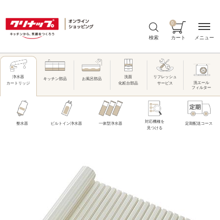
0
メニュー
検索
カート
洗面
リフレッシュ
浄水器
キッチン部品
お風呂部品
洗エール
化粧台部品
サービス
カートリッジ
フィルター
対応機種を
整水器
ビルトイン浄水器
一体型浄水器
定期配送コース
見つける