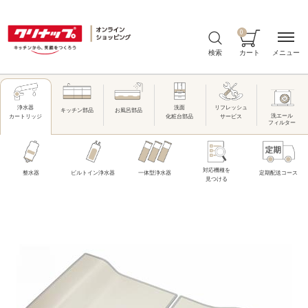
0
メニュー
検索
カート
洗面
リフレッシュ
浄水器
キッチン部品
お風呂部品
洗エール
化粧台部品
サービス
カートリッジ
フィルター
対応機種を
整水器
ビルトイン浄水器
一体型浄水器
定期配送コース
見つける