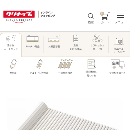
0
メニュー
検索
カート
洗面
リフレッシュ
浄水器
キッチン部品
お風呂部品
洗エール
化粧台部品
サービス
カートリッジ
フィルター
対応機種を
整水器
ビルトイン浄水器
一体型浄水器
定期配送コース
見つける