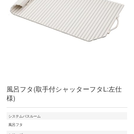
風呂フタ(取手付シャッターフタL:左仕
様)
システムバスルーム
風呂フタ