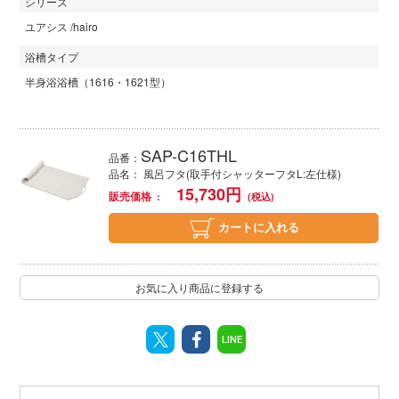
シリーズ
ユアシス /hairo
浴槽タイプ
半身浴浴槽（1616・1621型）
SAP-C16THL
品番：
品名： 風呂フタ(取手付シャッターフタL:左仕様)
15,730
円
販売価格
カートに入れる
お気に入り商品に登録する
LINE