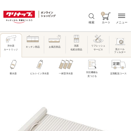
0
メニュー
検索
カート
洗面
リフレッシュ
浄水器
キッチン部品
お風呂部品
洗エール
化粧台部品
サービス
カートリッジ
フィルター
対応機種を
整水器
ビルトイン浄水器
一体型浄水器
定期配送コース
見つける