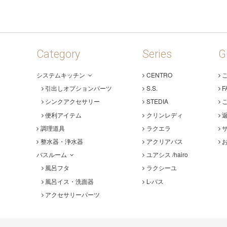
Category
Series
G
システムキッチン
CENTRO
引出しオプションパーツ
S.S.
F
シンクアクセサリー
STEDIA
便利アイテム
クリンレディ
調理道具
ラクエラ
整水器・浄水器
アクリアバス
バスルーム
ユアシス /hairo
風呂フタ
ラクシーユ
風呂イス・洗面器
L-バス
アクセサリーパーツ