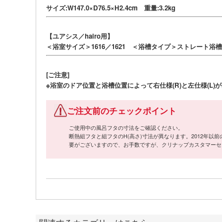
サイズ:W147.0×D76.5×H2.4cm 重量:3.2kg
【ユアシス／hairo用】
＜浴室サイズ＞1616／1621 ＜浴槽タイプ＞ストレート浴
[ご注意]
※浴室のドア位置と浴槽位置によって右仕様(R)と左仕様(L
ご注文前のチェックポイント
ご使用中の風呂フタの寸法をご確認ください。
断熱組フタと組フタのH(高さ)寸法が異なります。2012年
要がございますので、お手数ですが、クリナップカスタマーセンター