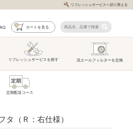
リフレッシュサービスへ切り替える
0
FAQ
カート
を見る
リフレッシュ
サービス
を探す
洗エール
フィルター
を交換
定期配送コース
フタ（Ｒ：右仕様）