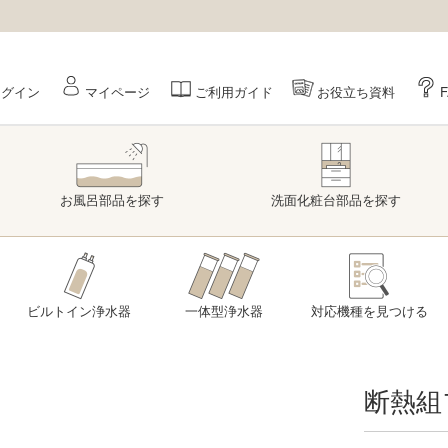
ログイン
マイページ
ご利用ガイド
お役立ち資料
お風呂部品
を探す
洗面
化粧台部品
を探す
ビルトイン浄水器
一体型浄水器
対応機種を
見つける
断熱組