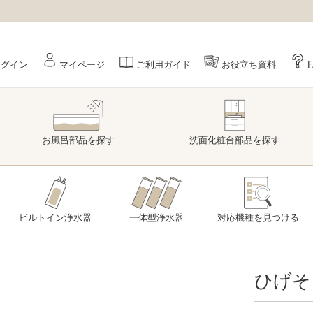
ログイン
マイページ
ご利用ガイド
お役立ち資料
お風呂部品
を探す
洗面
化粧台部品
を探す
ビルトイン浄水器
一体型浄水器
対応機種を
見つける
ひげそ