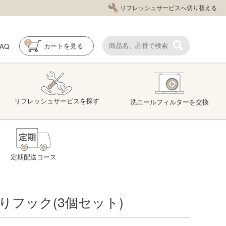
リフレッシュサービスへ切り替える
0
FAQ
カート
を見る
リフレッシュ
サービス
を探す
洗エール
フィルター
を交換
定期配送コース
りフック(3個セット)