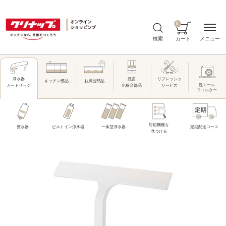
0
メニュー
検索
カート
洗面
リフレッシュ
浄水器
キッチン部品
お風呂部品
洗エール
化粧台部品
サービス
カートリッジ
フィルター
対応機種を
整水器
ビルトイン浄水器
一体型浄水器
定期配送コース
見つける