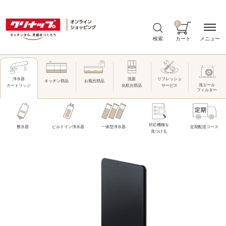
0
メニュー
検索
カート
洗面
リフレッシュ
浄水器
キッチン部品
お風呂部品
洗エール
化粧台部品
サービス
カートリッジ
フィルター
対応機種を
整水器
ビルトイン浄水器
一体型浄水器
定期配送コース
見つける