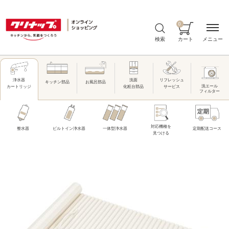
0
メニュー
検索
カート
洗面
リフレッシュ
浄水器
キッチン部品
お風呂部品
洗エール
化粧台部品
サービス
カートリッジ
フィルター
対応機種を
整水器
ビルトイン浄水器
一体型浄水器
定期配送コース
見つける