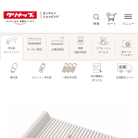
0
メニュー
検索
カート
洗面
リフレッシュ
浄水器
キッチン部品
お風呂部品
洗エール
化粧台部品
サービス
カートリッジ
フィルター
対応機種を
整水器
ビルトイン浄水器
一体型浄水器
定期配送コース
見つける