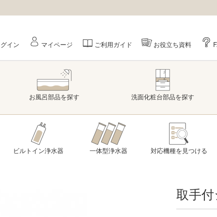
ログイン
マイページ
ご利用ガイド
お役立ち資料
お風呂部品
を探す
洗面
化粧台部品
を探す
ビルトイン浄水器
一体型浄水器
対応機種を
見つける
取手付