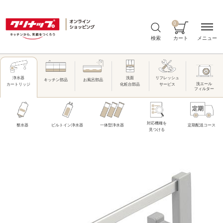
0
メニュー
検索
カート
洗面
リフレッシュ
浄水器
キッチン部品
お風呂部品
洗エール
化粧台部品
サービス
カートリッジ
フィルター
対応機種を
整水器
ビルトイン浄水器
一体型浄水器
定期配送コース
見つける