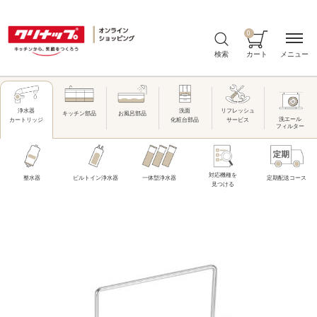
0
メニュー
検索
カート
洗面
リフレッシュ
浄水器
キッチン部品
お風呂部品
洗エール
化粧台部品
サービス
カートリッジ
フィルター
対応機種を
整水器
ビルトイン浄水器
一体型浄水器
定期配送コース
見つける