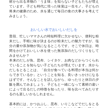
材から出る本物の「うま味」を知らない子どもたちが増え
ています。子ども時代に培った味覚は一生モノ。子どもの
将来の健康のため、水を通じて毎日の食の大事さを考えて
みましょう。
おいしい水でおいしいだしを
普段、忙しいママさんの時短料理に欠かせない、便利な粉
末だし。手軽に味が決まるのが粉末だしの魅力ですが、塩
分の量や添加物が気になるところです。そこで休日は、時
間をかけておいしい水を使った無添加のだしづくりをして
みませんか？
本来のだしが魚、昆布、シイタケ、お肉などからつくられ
ていることを知らない子どもたちが増えています。水から
だしをとることは、「自分が食べている料理が本当は何か
らできているか」ということを知る、良いきっかけになる
はずです。そんなことを話しながら、ゆったりと休日の夕
飯を囲んでみましょう。子どもと一緒になって素材の違い
によって出るだしの特徴を知ったり、味を比べてみたりす
るのも楽しいかもしれません。
基本的には、かつおぶし、昆布、いりこなどでだしをとる