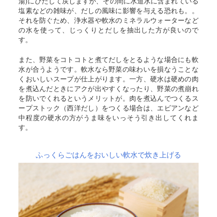
湯)にひたして戻しますが、その間に水道水に含まれている
塩素などの雑味が、だしの風味に影響を与える恐れも。。
それを防ぐため、浄水器や軟水のミネラルウォーターなど
の水を使って、じっくりとだしを抽出した方が良いので
す。
また、野菜をコトコトと煮てだしをとるような場合にも軟
水が合うようです。軟水なら野菜の味わいを損なうことな
くおいしいスープが仕上がります。一方、硬水は硬めの肉
を煮込んだときにアクが出やすくなったり、野菜の煮崩れ
を防いでくれるというメリットが。肉を煮込んでつくるス
ープストック（西洋だし）をつくる場合は、エビアンなど
中程度の硬水の方がうま味をいっそう引き出してくれま
す。
ふっくらごはんをおいしい軟水で炊き上げる