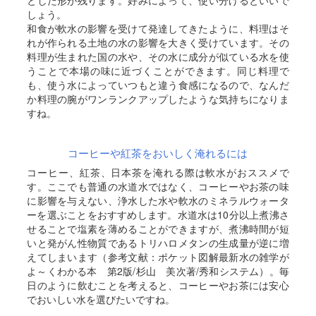
しょう。
和食が軟水の影響を受けて発達してきたように、料理はそ
れが作られる土地の水の影響を大きく受けています。その
料理が生まれた国の水や、その水に成分が似ている水を使
うことで本場の味に近づくことができます。同じ料理で
も、使う水によっていつもと違う食感になるので、なんだ
か料理の腕がワンランクアップしたような気持ちになりま
すね。
コーヒーや紅茶をおいしく淹れるには
コーヒー、紅茶、日本茶を淹れる際は軟水がおススメで
す。ここでも普通の水道水ではなく、コーヒーやお茶の味
に影響を与えない、浄水した水や軟水のミネラルウォータ
ーを選ぶことをおすすめします。水道水は10分以上煮沸さ
せることで塩素を薄めることができますが、煮沸時間が短
いと発がん性物質であるトリハロメタンの生成量が逆に増
えてしまいます（参考文献：ポケット図解最新水の雑学が
よ～くわかる本 第2版/杉山 美次著/秀和システム）。毎
日のように飲むことを考えると、コーヒーやお茶には安心
でおいしい水を選びたいですね。