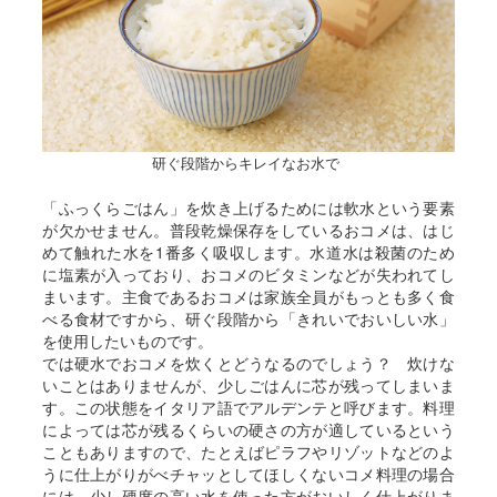
研ぐ段階からキレイなお水で
「ふっくらごはん」を炊き上げるためには軟水という要素
が欠かせません。普段乾燥保存をしているおコメは、はじ
めて触れた水を1番多く吸収します。水道水は殺菌のため
に塩素が入っており、おコメのビタミンなどが失われてし
まいます。主食であるおコメは家族全員がもっとも多く食
べる食材ですから、研ぐ段階から「きれいでおいしい水」
を使用したいものです。
では硬水でおコメを炊くとどうなるのでしょう？ 炊けな
いことはありませんが、少しごはんに芯が残ってしまいま
す。この状態をイタリア語でアルデンテと呼びます。料理
によっては芯が残るくらいの硬さの方が適しているという
こともありますので、たとえばピラフやリゾットなどのよ
うに仕上がりがべチャッとしてほしくないコメ料理の場合
には、少し硬度の高い水を使った方がおいしく仕上がりま