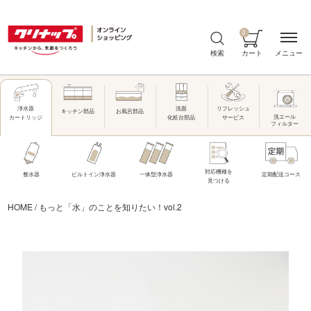
0
メニュー
検索
カート
洗面
リフレッシュ
浄水器
キッチン部品
お風呂部品
洗エール
化粧台部品
サービス
カートリッジ
フィルター
対応機種を
整水器
ビルトイン浄水器
一体型浄水器
定期配送コース
見つける
HOME
/
もっと「水」のことを知りたい！vol.2