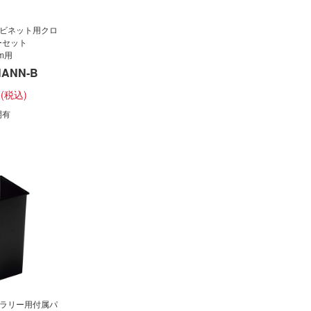
ャビネット用クロ
ーセット
m用
NANN-B
円
開有
ャラリー用付属パ