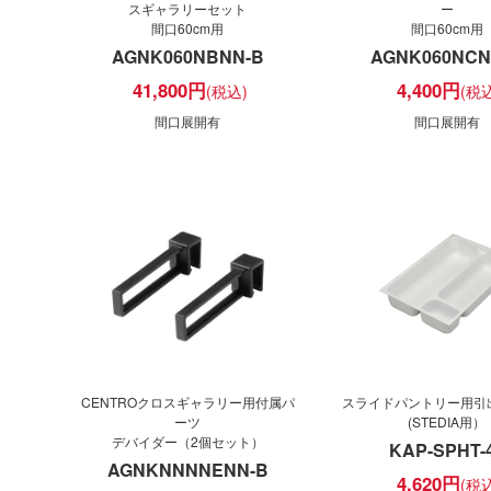
スギャラリーセット
ー
間口60cm用
間口60cm用
AGNK060NBNN-B
AGNK060NCN
41,800
円
4,400
円
間口展開有
間口展開有
CENTROクロスギャラリー用付属パ
スライドパントリー用引
ーツ
(STEDIA用）
デバイダー（2個セット）
KAP-SPHT-
AGNKNNNNENN-B
4,620
円