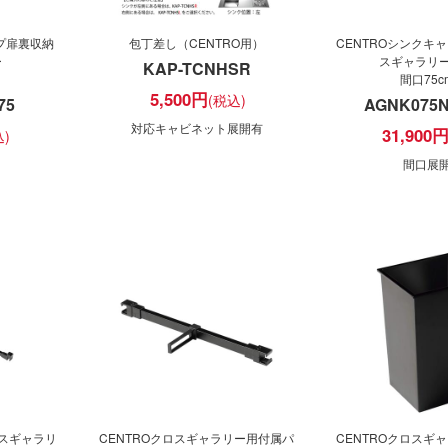
プ扉裏収納
包丁差し（CENTRO用）
CENTROシンクキ
ー
スギャラリ
KAP-TCNHSR
間口75c
5,500
円
75
AGNK075
対応キャビネット展開有
31,900
】
間口展
ロスギャラリ
CENTROクロスギャラリー用付属パ
CENTROクロスギ