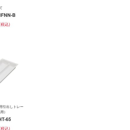
て
NFNN-B
用引出しトレー
A用）
T-65