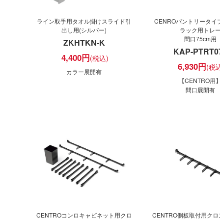
ライン取手用タオル掛けスライド引
CENROパントリータイ
出し用(シルバー)
ラック用トレ
間口75cm用
ZKHTKN-K
KAP-PTRT0
4,400
円
6,930
円
カラー展開有
【CENTRO用
間口展開有
CENTROコンロキャビネット用クロ
CENTRO側板取付用ク