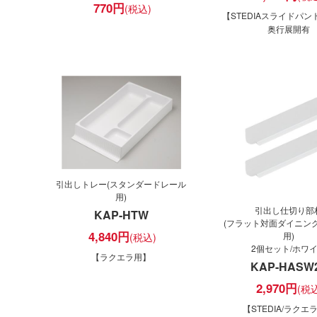
770
円
【STEDIAスライドパ
奥行展開有
引出しトレー(スタンダードレール
用)
引出し仕切り部
KAP-HTW
(フラット対面ダイニン
4,840
円
用)
2個セット/ホワ
【ラクエラ用】
KAP-HASW
2,970
円
【STEDIA/ラクエ