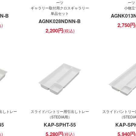
ーツ
ーツ
ギャラリー取付用クロスギャラリー
小物立
単品セット
N-B
AGNK013
AGNK028NDNN-B
2,750
円
2,200
円
出しトレー
スライドパントリー用引出しトレー
スライドパントリー
（STEDIA用）
（STEDI
45
KAP-SPHT-55
KAP-SPH
5,280
円
5,940
円