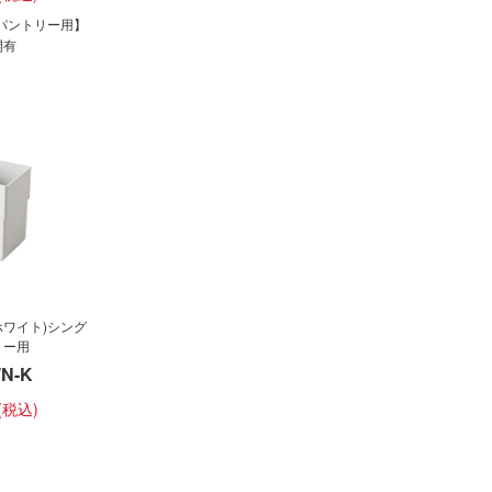
ドパントリー用】
開有
ホワイト)シング
リー用
N-K