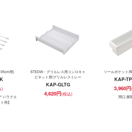
5cm用)
STEDIA・グリルレス用コンロキャ
ツールポケット/間口
ビネット用/グリルレストレー
-K
KAP-T
KAP-GLTG
3,960
円
4,620
円
レディ/ラクエ
間口:展
ット用】