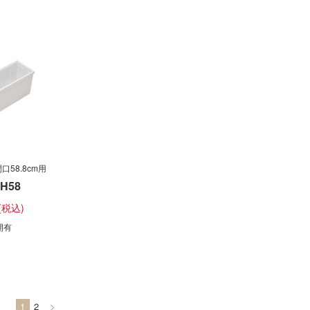
58.8cm用
PH58
開有
1
2
>