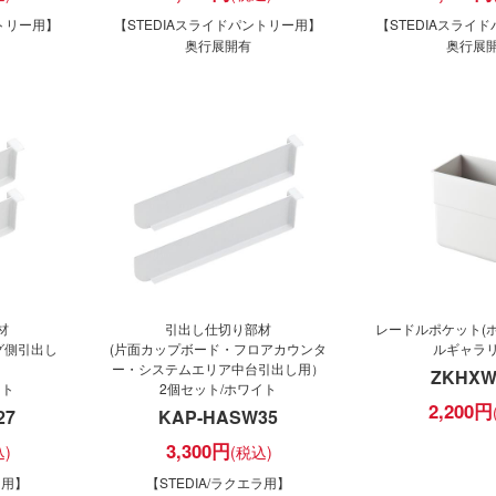
ントリー用】
【STEDIAスライドパントリー用】
【STEDIAスライ
奥行展開有
奥行展
材
引出し仕切り部材
レードルポケット(
グ側引出し
(片面カップボード・フロアカウンタ
ルギャラ
ー・システムエリア中台引出し用）
ZKHXW
イト
2個セット/ホワイト
2,200
円
27
KAP-HASW35
3,300
円
ラ用】
【STEDIA/ラクエラ用】