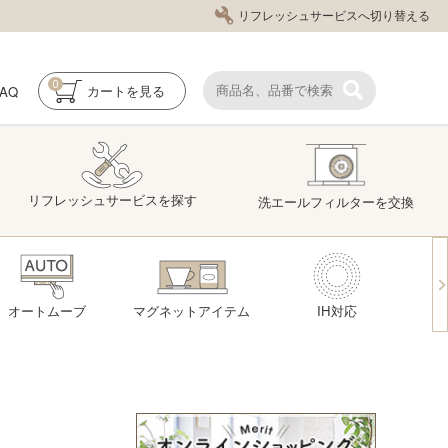
リフレッシュサービスへ切り替える
0
FAQ
カート
を見る
リフレッシュ
サービス
を探す
洗エール
フィルター
を交換
オートムーブ
マグネットアイテム
IH対応