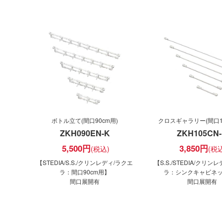
ボトル立て(間口90cm用)
クロスギャラリー(間口10
ZKH090EN-K
ZKH105CN
5,500
円
3,850
円
【STEDIA/S.S./クリンレディ/ラクエ
【S.S./STEDIA/クリン
ラ：間口90cm用】
ラ：シンクキャビネ
間口展開有
間口展開有