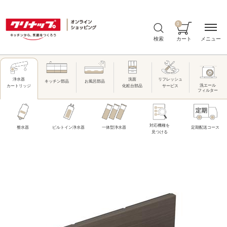
0
メニュー
検索
カート
洗面
リフレッシュ
浄水器
キッチン部品
お風呂部品
洗エール
化粧台部品
サービス
カートリッジ
フィルター
対応機種を
整水器
ビルトイン浄水器
一体型浄水器
定期配送コース
見つける