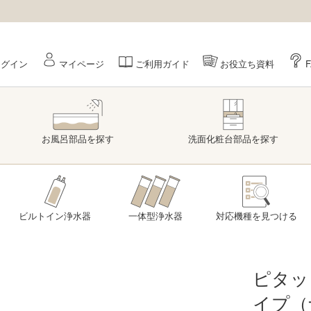
ログイン
マイページ
ご利用ガイド
お役立ち資料
お風呂部品
を探す
洗面
化粧台部品
を探す
ビルトイン浄水器
一体型浄水器
対応機種を
見つける
ピタッ
イプ（