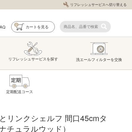
リフレッシュサービスへ切り替える
0
FAQ
カート
を見る
リフレッシュ
サービス
を探す
洗エール
フィルター
を交換
定期配送コース
とリンクシェルフ 間口45cmタ
ナチュラルウッド）