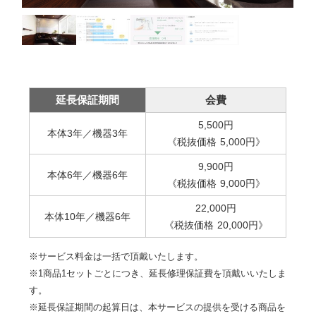
延長保証期間
会費
5,500
円
本体3年／機器3年
《税抜価格
5,000
円
》
9,900
円
本体6年／機器6年
《税抜価格
9,000
円
》
22,000
円
本体10年／機器6年
《税抜価格
20,000
円
》
※サービス料金は一括で頂戴いたします。
※1商品1セットごとにつき、延長修理保証費を頂戴いいたしま
す。
※延長保証期間の起算日は、本サービスの提供を受ける商品を