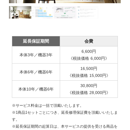
延長保証期間
会費
6,600
円
本体3年／機器3年
《税抜価格
6,000
円
》
16,500
円
本体6年／機器6年
《税抜価格
15,000
円
》
30,800
円
本体10年／機器6年
《税抜価格
28,000
円
》
※サービス料金は一括で頂戴いたします。
※1商品1セットごとにつき、延長修理保証費を頂戴いいたしま
す。
※延長保証期間の起算日は、本サービスの提供を受ける商品を