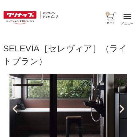
0
カート
メニュー
SELEVIA［セレヴィア］（ライ
トプラン）