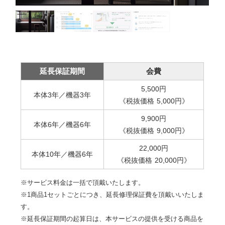
延長保証期間
会費
5,500
円
本体3年／機器3年
《税抜価格
5,000
円
》
9,900
円
本体6年／機器6年
《税抜価格
9,000
円
》
22,000
円
本体10年／機器6年
《税抜価格
20,000
円
》
※サービス料金は一括で頂戴いたします。
※1商品1セットごとにつき、延長修理保証費を頂戴いいたしま
す。
※延長保証期間の起算日は、本サービスの提供を受ける商品を