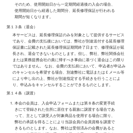
そのため、使用開始日から一定期間経過後の入会の場合、
使用開始日から経過した期間分、延長修理保証が行われる
期間が短くなります。
第１３条（退会）
本サービスは、延長修理保証のみを対象として提供するサービス
であり、会費の支払後においては、弊社が別途送付する延長修理
保証書に記載された延長修理保証期間終了日まで、修理保証が延
長され、退会できないものとします。但し、弊社、弊社関係会社
または業務提携会社の責に帰すべき事由に基づく退会はこの限り
ではありません。 なお、会費の支払前において、申込者が申込み
のキャンセルを希望する場合、別途弊社に電話またはＥメール等
により申し出の上、弊社が別途指定する手続きを行うことによ
り、申込みをキャンセルすることができるものとします。
第１４条（譲渡）
本会の会員は、入会申込フォームまたは第８条の変更手続
きにて登録された住所に居住する親族に譲渡する場合であ
って、主として譲受人が対象商品を使用する場合に限り、
弊社の承諾を得ることにより当該会員の会員資格を譲渡で
きるものとします。なお、弊社は受領済みの会費があると