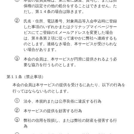
保権の設定その他の処分をすることはできません。た
だし、第１４条の場合は除きます。
氏名・住所、電話番号、対象商品等入会申込時に登録
した事項のいずれかまたはクリナップマイページサー
ビスにてご登録のＥメールアドレスを変更した場合
は、第８条第２項に従って速やかに弊社へ連絡するも
のとします。連絡なき場合、本サービスが受けられな
い場合があります。
本会の会員は、本サービスが円滑に提供されるよう必
要な協力を行うものとします。
第１１条（禁止事項）
本会の会員は本サービスの提供を受けるにあたり、以下の行為を
行ってはならないものとします。
法令、本規約または公序良俗に違反する行為
本サービスの提供を妨害する行為
弊社の信用を毀損し、または弊社の財産を侵害する行
為