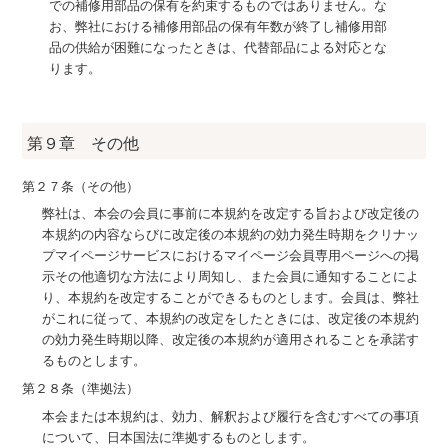
での補修用部品の保有を約束するものではありません。な
お、弊社における補修用部品の保有年数が終了し補修用部
品の供給が困難になったときは、代替部品による対応とな
ります。
第９章 その他
第２７条（その他）
弊社は、本会の会員に事前に本規約を改定する旨および改定後の
本規約の内容ならびに改定後の本規約の効力発生時期をクリナッ
プマイページサービスにおけるマイページ会員専用ページへの掲
示その他適切な方法により周知し、また会員に通知することによ
り、本規約を改定することができるものとします。会員は、弊社
がこれに従って、本規約の改定をしたときには、改定後の本規約
の効力発生時期以降、改定後の本規約が適用されることを承諾す
るものとします。
第２８条（準拠法）
本会または本規約は、効力、解釈および履行を含むすべての事項
について、日本国法に準拠するものとします。