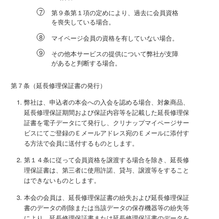
第９条第１項の定めにより、過去に会員資格
を喪失している場合。
マイページ会員の資格を有していない場合。
その他本サービスの提供について弊社が支障
があると判断する場合。
第７条（延長修理保証書の発行）
弊社は、申込者の本会への入会を認める場合、対象商品、
延長修理保証期間および保証内容等を記載した延長修理保
証書を電子データにて発行し、クリナップマイページサー
ビスにてご登録のＥメールアドレス宛のＥメールに添付す
る方法で会員に送付するものとします。
第１４条に従って会員資格を譲渡する場合を除き、延長修
理保証書は、第三者に使用許諾、貸与、譲渡等をすること
はできないものとします。
本会の会員は、延長修理保証書の紛失および延長修理保証
書のデータの削除または当該データの保存機器等の紛失等
により、延長修理保証書または延長修理保証書のデータを