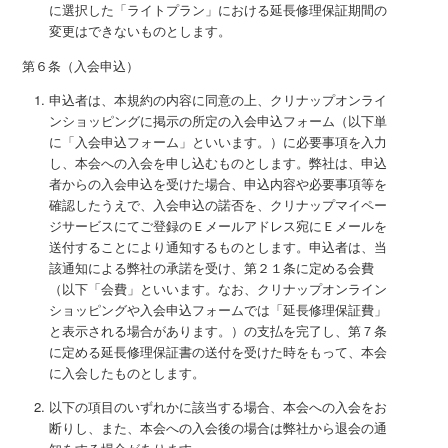
に選択した「ライトプラン」における延長修理保証期間の
変更はできないものとします。
第６条（入会申込）
申込者は、本規約の内容に同意の上、クリナップオンライ
ンショッピングに掲示の所定の入会申込フォーム（以下単
に「入会申込フォーム」といいます。）に必要事項を入力
し、本会への入会を申し込むものとします。弊社は、申込
者からの入会申込を受けた場合、申込内容や必要事項等を
確認したうえで、入会申込の諾否を、クリナップマイペー
ジサービスにてご登録のＥメールアドレス宛にＥメールを
送付することにより通知するものとします。申込者は、当
該通知による弊社の承諾を受け、第２１条に定める会費
（以下「会費」といいます。なお、クリナップオンライン
ショッピングや入会申込フォームでは「延長修理保証費」
と表示される場合があります。）の支払を完了し、第７条
に定める延長修理保証書の送付を受けた時をもって、本会
に入会したものとします。
以下の項目のいずれかに該当する場合、本会への入会をお
断りし、また、本会への入会後の場合は弊社から退会の通