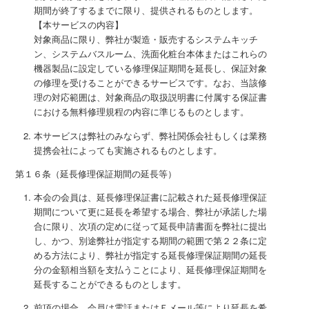
期間が終了するまでに限り、提供されるものとします。
【本サービスの内容】
対象商品に限り、弊社が製造・販売するシステムキッチ
ン、システムバスルーム、洗面化粧台本体またはこれらの
機器製品に設定している修理保証期間を延長し、保証対象
の修理を受けることができるサービスです。なお、当該修
理の対応範囲は、対象商品の取扱説明書に付属する保証書
における無料修理規程の内容に準じるものとします。
本サービスは弊社のみならず、弊社関係会社もしくは業務
提携会社によっても実施されるものとします。
第１６条（延長修理保証期間の延長等）
本会の会員は、延長修理保証書に記載された延長修理保証
期間について更に延長を希望する場合、弊社が承諾した場
合に限り、次項の定めに従って延長申請書面を弊社に提出
し、かつ、別途弊社が指定する期間の範囲で第２２条に定
める方法により、弊社が指定する延長修理保証期間の延長
分の金額相当額を支払うことにより、延長修理保証期間を
延長することができるものとします。
前項の場合、会員は電話またはＥメール等により延長を希