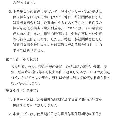
合があります。
本条第１項の責任に基づいて、弊社が本サービスの提供に
伴う損害を賠償する際において、弊社、弊社関係会社また
は業務提携会社は、通常発生するものと考えられる直接の
損害を超える損害（逸失利益等）については、その賠償責
任を負わず、また、損害の賠償額は、会員が支払った会費
等の額を上限とします。ただし、弊社、弊社関係会社また
は業務提携会社に故意または重過失がある場合には、この
限りではありません。
第２５条（不可抗力）
天災地変、火災、交通手段の途絶、通信回線の障害、停電、疫
病・感染症の流行等不可抗力事由に起因して本サービスの提供を
行うことができない場合、弊社は会員に対して如何なる責も負わ
ないものとします。
第２６条（注意事項）
本サービスは、延長修理保証期間終了日まで商品の品質を
保証するものではありません。
本サービスは、使用開始日から延長修理保証期間終了日ま