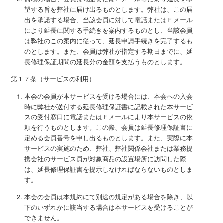
望する旨を弊社に届け出るものとします。弊社は、この届
出を承諾する場合、当該会員に対して電話またはＥメール
により延長に関する手続きを案内するものとし、当該会員
は弊社のこの案内に従って、延長申請手続きを完了するも
のとします。また、会員は弊社が指定する期日までに、延
長修理保証期間の延長分の金額を支払うものとします。
第１７条（サービスの利用）
本会の会員が本サービスを受ける場合には、本会への入会
時に弊社が送付する延長修理保証書に記載された本サービ
スの受付窓口に電話またはＥメールにより本サービスの依
頼を行うものとします。この際、会員は延長修理保証書に
定める会員番号を申し出るものとします。また、実際に本
サービスの実施のため、弊社、弊社関係会社または業務提
携会社のサービス員が対象商品の設置場所に訪問した際
は、延長修理保証書を提示しなければならないものとしま
す。
本会の会員は本規約にて別途の規定がある場合を除き、以
下のいずれかに該当する場合は本サービスを受けることが
できません。