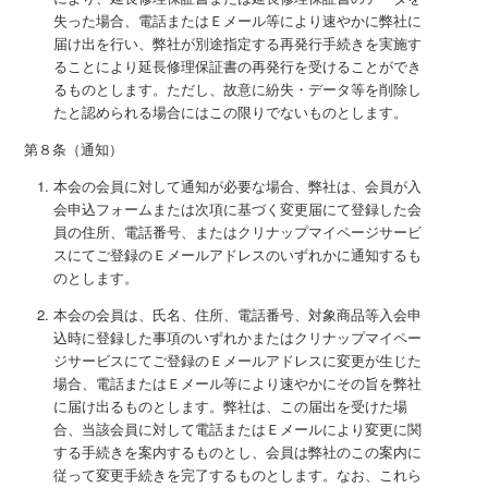
失った場合、電話またはＥメール等により速やかに弊社に
届け出を行い、弊社が別途指定する再発行手続きを実施す
ることにより延長修理保証書の再発行を受けることができ
るものとします。ただし、故意に紛失・データ等を削除し
たと認められる場合にはこの限りでないものとします。
第８条（通知）
本会の会員に対して通知が必要な場合、弊社は、会員が入
会申込フォームまたは次項に基づく変更届にて登録した会
員の住所、電話番号、またはクリナップマイページサービ
スにてご登録のＥメールアドレスのいずれかに通知するも
のとします。
本会の会員は、氏名、住所、電話番号、対象商品等入会申
込時に登録した事項のいずれかまたはクリナップマイペー
ジサービスにてご登録のＥメールアドレスに変更が生じた
場合、電話またはＥメール等により速やかにその旨を弊社
に届け出るものとします。弊社は、この届出を受けた場
合、当該会員に対して電話またはＥメールにより変更に関
する手続きを案内するものとし、会員は弊社のこの案内に
従って変更手続きを完了するものとします。なお、これら