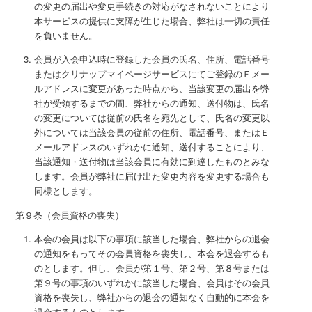
の変更の届出や変更手続きの対応がなされないことにより
本サービスの提供に支障が生じた場合、弊社は一切の責任
を負いません。
会員が入会申込時に登録した会員の氏名、住所、電話番号
またはクリナップマイページサービスにてご登録のＥメー
ルアドレスに変更があった時点から、当該変更の届出を弊
社が受領するまでの間、弊社からの通知、送付物は、氏名
の変更については従前の氏名を宛先として、氏名の変更以
外については当該会員の従前の住所、電話番号、またはＥ
メールアドレスのいずれかに通知、送付することにより、
当該通知・送付物は当該会員に有効に到達したものとみな
します。会員が弊社に届け出た変更内容を変更する場合も
同様とします。
第９条（会員資格の喪失）
本会の会員は以下の事項に該当した場合、弊社からの退会
の通知をもってその会員資格を喪失し、本会を退会するも
のとします。但し、会員が第１号、第２号、第８号または
第９号の事項のいずれかに該当した場合、会員はその会員
資格を喪失し、弊社からの退会の通知なく自動的に本会を
退会するものとします。